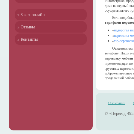
километража, проде
дома на первый эт
осуществить его тр
» Заказ-онлайн
Если подобный
тарифами перево
» Отзывы
«
недорогая пе
«
перевозка ме
» Контакты
«
vip-перевозк
Ознакомиться 
телефону. Наши ме
перевозку мебели
и рекомендации по
грузовых перевозка
доброжелательное 
проделанной работе
О компании
© «Переезд-495