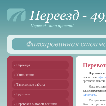
Перевоз
» Переезды
Перевозка ме
» Утилизация
дачного или
офисно
предметов мебели.
» Такелажные работы
Наша компания
также
перевозим в
» Грузчики
гарнитуров
.
Мы предлагае
» Перевозка бытовой техники
Вам. Так, при опла