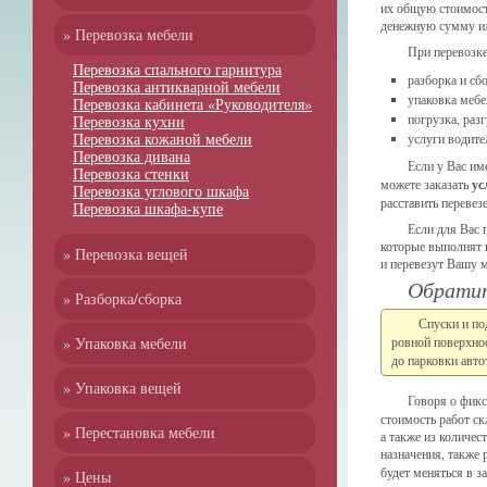
их общую стоимост
денежную сумму ил
» Перевозка мебели
При перевозк
Перевозка спального гарнитура
разборка и сб
Перевозка антикварной мебели
упаковка мебе
Перевозка кабинета «Руководителя»
погрузка, раз
Перевозка кухни
Перевозка кожаной мебели
услуги водите
Перевозка дивана
Если у Вас им
Перевозка стенки
можете заказать
ус
Перевозка углового шкафа
расставить перевез
Перевозка шкафа-купе
Если для Вас 
которые выполнят в
» Перевозка вещей
и перевезут Вашу м
Обратит
» Разборка/сборка
Спуски и по
» Упаковка мебели
ровной поверхно
до парковки авт
» Упаковка вещей
Говоря о фик
стоимость работ с
» Перестановка мебели
а также из количес
назначения, также
будет меняться в з
» Цены