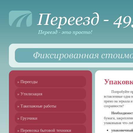
Упаковк
» Переезды
Попробуйте пр
» Утилизация
вставленные одна в
прямо на зеркала и
» Такелажные работы
сохранности?
Необходимос
» Грузчики
бумаги, закреплен
упаковывая что-либ
» Перевозка бытовой техники
упаковочный