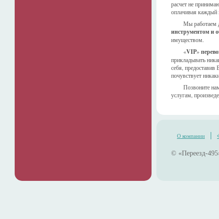
расчет не принима
оплачивая каждый 
Мы работаем д
инструментом и 
имуществом.
«
VIP
»
перево
прикладывать никак
себя, предоставив
почувствует никаки
Позвоните на
услугам, произведе
О компании
© «Переезд-495