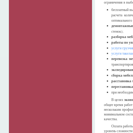
ограничения в выбо
бесплатный вы
расчета коли
оптимального 
демонтажные
стенок);
разборка меб
работы по уп
услуги грузчи
услуги такела
перевозка ме
транспортиров
экспедирован
сборка мебел
расстановка
м
перестановка
при необходи
В целях
экон
общее время работ
нескольким профил
минимальном соста
качества.
Оплата работы
уровень сложности 