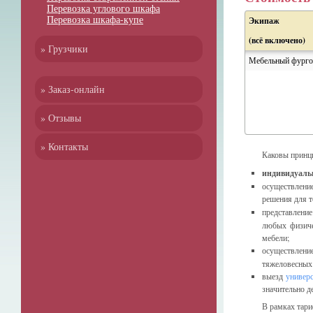
Перевозка углового шкафа
Перевозка шкафа-купе
Экипаж
(всё включено)
» Грузчики
Мебельный фурго
» Заказ-онлайн
» Отзывы
» Контакты
Каковы принц
индивидуаль
осуществлени
решения для т
представлени
любых физиче
мебели;
осуществлен
тяжеловесных 
выезд
универ
значительно д
В рамках тар