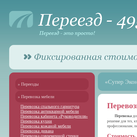
«Супер Эко
» Переезды
» Перевозка мебели
Перевоз
Перевозка спального гарнитура
Перевозка антикварной мебели
Перевозка кабинета «Руководителя»
Перевозка
до
Перевозка кухни
решение для тех, к
Перевозка кожаной мебели
профессионалам, п
Перевозка дивана
Перевозка современной стенки
Стоимость 