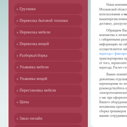
Наша компани
» Грузчики
Московской облас
использования и
м
вышеперечисленног
» Перевозка бытовой техники
доставку, разгрузк
Обращаем Ваше
» Перевозка мебели
компактны и легко
с габаритными раз
» Перевозка вещей
информацию на сай
осуществляется ли
переезда с фиксир
» Разборка/сборка
транспортировке п
от того, перевозит
» Упаковка мебели
переезда. Расчет с
Важно помнит
» Упаковка вещей
демонтажа отдельн
перемещения по ле
руководствуйтесь 
» Перестановка мебели
электротехнически
у нас при оформлен
» Цены
Вашего оборудован
механизмы креплен
сборка тренажеров 
нашим сотруднико
» Заказ-онлайн