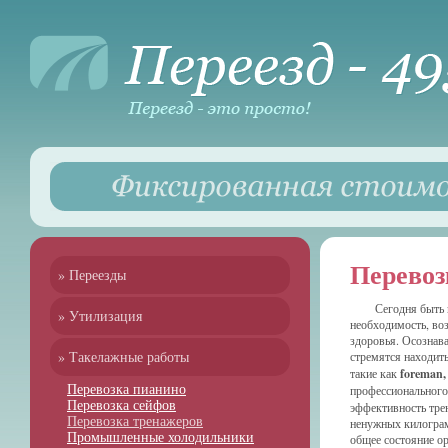
Перевоз
» Переезды
Сегодня быть 
» Утилизация
необходимость, во
здоровья. Осознав
» Такелажные работы
стремятся находит
такие как
foreman, 
Перевозка пианино
профессионального
Перевозка сейфов
эффективность трен
Перевозка тренажеров
ненужных килограм
Промышленные холодильники
общее состояние ор