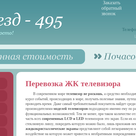
Заказать
обратный
звонок
Телефо
Перевозка ЖК телевизора
В современном мире
телевизор не роскошь
, а средство необход
курсе событий, происходящих в мире, получать полезные знания, путеш
проводить время. Даже самый требовательный покупатель найдет сред
производителями
моделей телевизоров
подходящую именно ему по ра
функциональных возможностей. Тем не менее, при таком количестве от
часть всех
современных LCD и LED
телевизоров это экран. Если их
к
стеклянную линзу, повредить которую можно было, лишь приложив нем
жидкокристаллические экраны
представляют собой легкоранимую м
воздействие на которую может привести к необратимым повреждениям и 