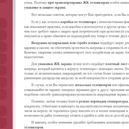
утиль. Поэтому
при транспортировке ЖК телевизоров
особое внима
упаковке и защите экрана
.
Вот несколько советов, которые могут Вам пригодиться, если Вы 
Если у вас осталось
коробка от телевизора
с пенопластовыми фик
как показывает практика, если коробка и используется в других целях, 
чем того требует закон о защите прав потребителей (при целостности у
покупатель в праве обменять не подошедший ему товар в течение двух н
Воздушно-пузырьковая или стрейч пленка
подойдут скорее дл
царапин и сколов, но обеспечить целостность матрицы и сохранность ее
Конечно, защитная пленка минимизирует силу воздействия на экран, те
недостаточно.
Для
упаковки ЖК экрана
лучше всего подойдет
плотный лист 
матрицу, который крепится к корпусу телевизора с помощью скотча. П
только от незначительных повреждений, но и в случае более сильного во
равномерно распределив нагрузку по всей поверхности и сохранив цело
В случае, если Вы перевозите
несколько телевизоров
или офисны
упаковывайте их парами, повернув экранами друг к другу, проложив м
подобном способе транспортировки возможность повреждения экрана с
Помните, любая техника боится
резких перепадов температуры
конденсата, губительно влияющего на высокотехнологичные механизмы
часов на морозе, не торопитесь сразу вносить его в теплое помещение и
возможности дайте телевизору оттаять и прийти в себя после долгой до
И наконец, особое внимание уделяйте требованиям компании-прои
телевизоров
.