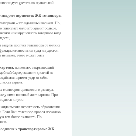
ние следует уделять их правильной
планируете
перевозить ЖК телевизоры
.
саторами – это идеальный вариант. Но,
то пенопласт мало кто хранит больше,
паковки и ненарушенного товарного вида
едель).
я защиты корпуса телевизора от мелких
 функциональности им вряд ли удастся.
м не менее, этого может быть
картона
, полностью закрывающий
одобный барьер защитит дисплей не
здействия примет удар на себя,
стность экрана.
х мониторов одинакового размера,
ежду ними плотный лист картона. При
водится к нулю.
, когда высока вероятность образования
. Если Ваш телевизор провел несколько
 уж тем более включать. По
роги.
зводителя к
транспортировке ЖК